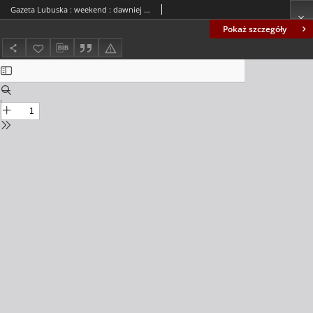
Gazeta Lubuska : weekend : dawniej Zielonogórska-Gorzowska R. XL [właśc. XLI], nr 201 (28 sierpnia 1992). - Wyd. 1
Pokaż szczegóły