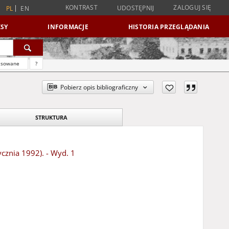
KONTRAST
ZALOGUJ SIĘ
UDOSTĘPNIJ
PL
EN
SY
INFORMACJE
HISTORIA PRZEGLĄDANIA
nsowane
?
Pobierz opis bibliograficzny
STRUKTURA
ycznia 1992). - Wyd. 1