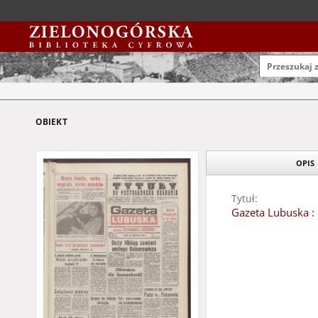
OBIEKT
OPIS
Tytuł:
Gazeta Lubuska : 
Data wydania:
1992
Typ zasobu:
czasopisma