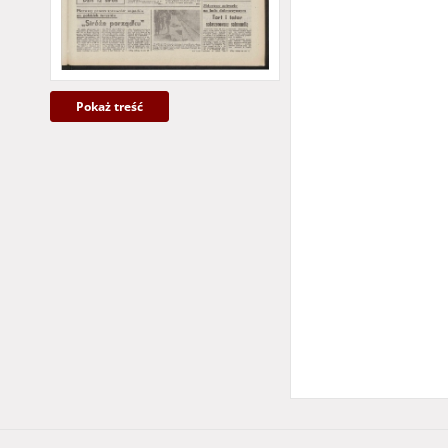
Więcej
Pokaż treść
Temat i słowa klucz
dzienniki regional
Ziemia Lubuska
gazety regionalne