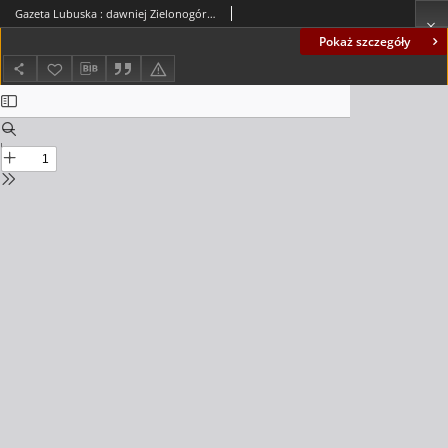
Gazeta Lubuska : dawniej Zielonogórska-Gorzowska [R. XLI], nr 289 (10 grudnia 1992). - Wyd. 1
Pokaż szczegóły