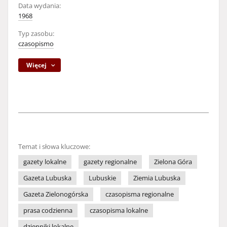
Data wydania:
1968
Typ zasobu:
czasopismo
Więcej
Temat i słowa kluczowe:
gazety lokalne
gazety regionalne
Zielona Góra
Gazeta Lubuska
Lubuskie
Ziemia Lubuska
Gazeta Zielonogórska
czasopisma regionalne
prasa codzienna
czasopisma lokalne
dzienniki lokalne