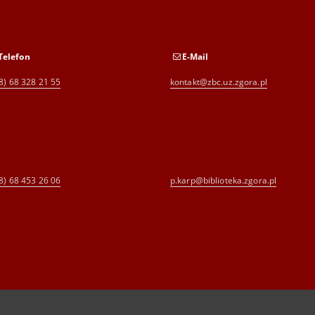
Telefon
E-Mail
8) 68 328 21 55
kontakt@zbc.uz.zgora.pl
8) 68 453 26 06
p.karp@biblioteka.zgora.pl