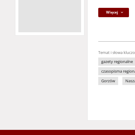
Więcej
Temat i słowa klucz
gazety regionalne
czasopisma region
Gorzów
Nasz