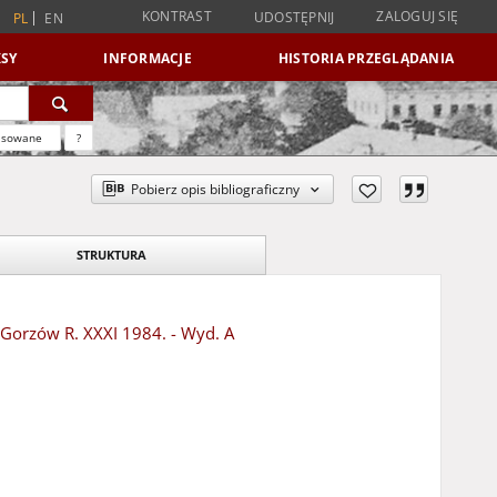
KONTRAST
ZALOGUJ SIĘ
UDOSTĘPNIJ
PL
EN
SY
INFORMACJE
HISTORIA PRZEGLĄDANIA
nsowane
?
Pobierz opis bibliograficzny
STRUKTURA
- Gorzów R. XXXI 1984. - Wyd. A