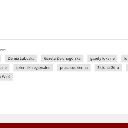
owe:
Ziemia Lubuska
Gazeta Zielonogórska
gazety lokalne
lu
alne
dzienniki regionalne
prasa codzienna
Zielona Góra
a Wieś