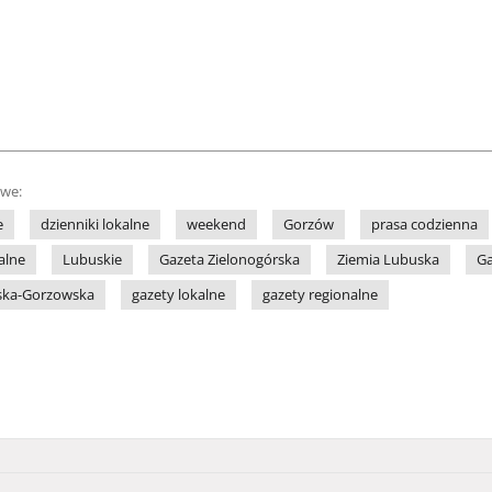
owe:
e
dzienniki lokalne
weekend
Gorzów
prasa codzienna
alne
Lubuskie
Gazeta Zielonogórska
Ziemia Lubuska
Ga
rska-Gorzowska
gazety lokalne
gazety regionalne