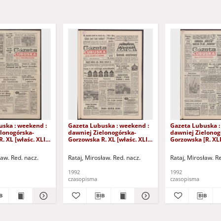
uska : weekend :
Gazeta Lubuska : weekend :
Gazeta Lubuska :
lonogórska-
dawniej Zielonogórska-
dawniej Zielonog
. XL [właśc. XLI],
Gorzowska R. XL [właśc. XLI],
Gorzowska [R. XLI]
aździernika 1992).
nr 225 (25 września 1992). -
listopada 1992). 
Wyd. 1
ław. Red. nacz.
Rataj, Mirosław. Red. nacz.
Rataj, Mirosław. R
1992
1992
czasopisma
czasopisma