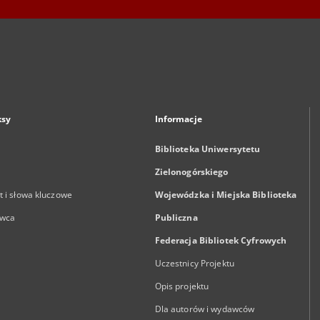
ksy
Informacje
Biblioteka Uniwersytetu
Zielonogórskiego
 i słowa kluczowe
Wojewódzka i Miejska Biblioteka
wca
Publiczna
Federacja Bibliotek Cyfrowych
Uczestnicy Projektu
Opis projektu
Dla autorów i wydawców