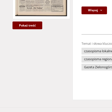
Więcej
Pokaż treść
Temat i słowa klucz
czasopisma lokaln
czasopisma region
Gazeta Zielonogó