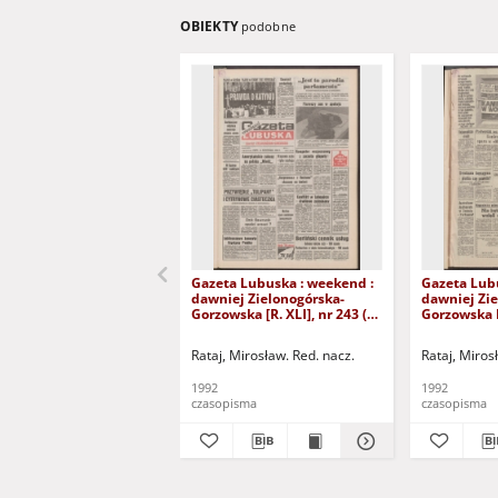
OBIEKTY
podobne
Gazeta Lubuska : weekend :
Gazeta Lub
dawniej Zielonogórska-
dawniej Zie
Gorzowska [R. XLI], nr 243 (16
Gorzowska R
października 1992). - Wyd. 1
nr 231 (2 p
- Wyd. 1
Rataj, Mirosław. Red. nacz.
Rataj, Miros
1992
1992
czasopisma
czasopisma