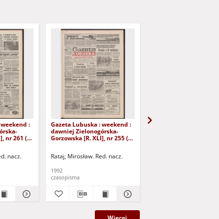
 weekend :
Gazeta Lubuska : weekend :
Gazeta Lubuska : week
órska-
dawniej Zielonogórska-
dawniej Zielonogórska
, nr 261 (6
Gorzowska [R. XLI], nr 255 (30
Gorzowska [R. XLI], nr 2
- Wyd. 1
października 1992). - Wyd. 1
grudnia 1992). - Wyd. 1
ed. nacz.
Rataj, Mirosław. Red. nacz.
Rataj, Mirosław. Red. nac
1992
1992
czasopisma
czasopisma
Więcej