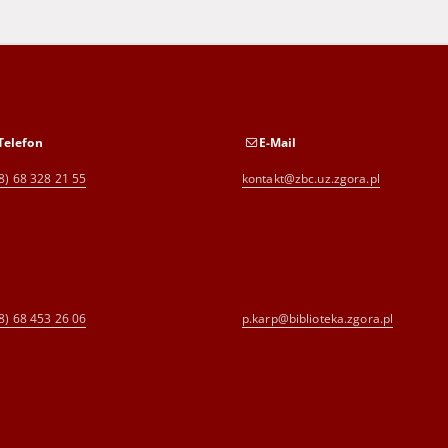
Telefon
E-Mail
8) 68 328 21 55
kontakt@zbc.uz.zgora.pl
8) 68 453 26 06
p.karp@biblioteka.zgora.pl