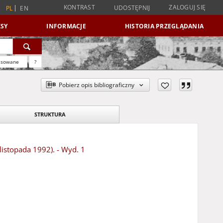
KONTRAST
ZALOGUJ SIĘ
UDOSTĘPNIJ
PL
EN
SY
INFORMACJE
HISTORIA PRZEGLĄDANIA
nsowane
?
Pobierz opis bibliograficzny
STRUKTURA
listopada 1992). - Wyd. 1