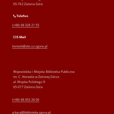
65-762 Zielona Góra
Telefon
(+48) 68 328 21 55
E-Mail
kontakt@zbc.uz.zgora.pl
Wojewódzka i Miejska Biblioteka Publiczna
im. C. Norwida w Zielonej Górze
al. Wojska Polskiego 9
65-077 Zielona Góra
(+48) 68 453 26 06
p.karp@biblioteka.zgora.pl