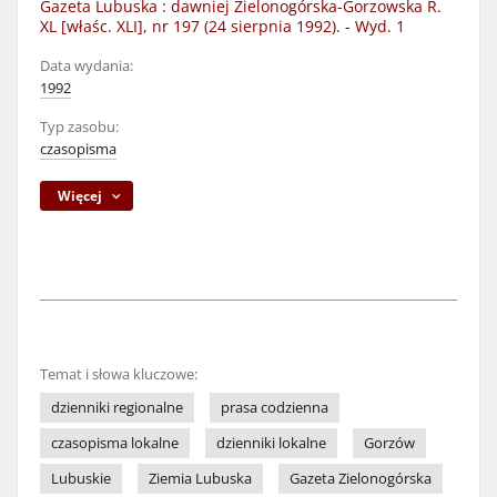
Gazeta Lubuska : dawniej Zielonogórska-Gorzowska R.
XL [właśc. XLI], nr 197 (24 sierpnia 1992). - Wyd. 1
Data wydania:
1992
Typ zasobu:
czasopisma
Więcej
Temat i słowa kluczowe:
dzienniki regionalne
prasa codzienna
czasopisma lokalne
dzienniki lokalne
Gorzów
Lubuskie
Ziemia Lubuska
Gazeta Zielonogórska