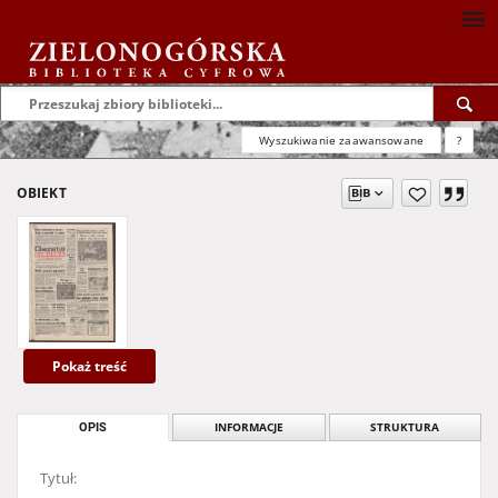
Wyszukiwanie zaawansowane
?
OBIEKT
Pokaż treść
OPIS
INFORMACJE
STRUKTURA
Tytuł: