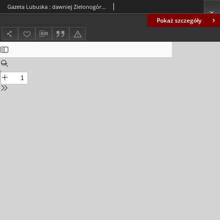
Gazeta Lubuska : dawniej Zielonogórska-Gorzowska R. XLII [właśc. XLIII], nr 105 (6 maja 1994). - Wyd. 1
Pokaż szczegóły