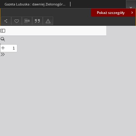
Gazeta Lubuska : dawniej Zielonogórska-Gorzowska R. XLII [właśc. XLIII], nr 5 (7 stycznia 1994). - Wyd. 1
Pokaż szczegóły