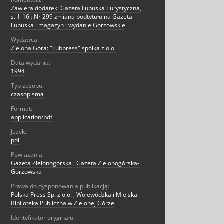
Zawiera dodatek: Gazeta Lubuska Turystyczna,
s. 1-16
;
Nr 299 zmiana podtytułu na Gazeta
Lubuska : magazyn : wydanie Gorzowskie
Wydawca:
Zielona Góra: "Lubpress" spółka z o.o.
Data wydania:
1994
Typ zasobu:
czasopisma
Format:
application/pdf
Jezyk:
pol
Powiązania:
Gazeta Zielonogórska
;
Gazeta Zielonogórska-
Gorzowska
Prawa do dysponowania publikacją:
Polska Press Sp. z o.o.
;
Wojewódzka i Miejska
Biblioteka Publiczna w Zielonej Górze
Identyfikator oryginału: