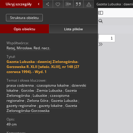
Ukryj szczegóły
Struktura obiektu
Opis obiektu
Lista plików
Współtwórca:
Rataj, Mirosław. Red. nacz.
Tytuł:
Gazeta Lubuska : dawniej Zielonogórska-
Gorzowska R. XLII [właśc. XLIII], nr 148 (27
czerwca 1994). - Wyd. 1
Temat i słowa kluczowe:
prasa codzienna
;
czasopisma lokalne
;
dzienniki
lokalne
;
Gorzów
;
Ziemia Lubuska
;
Gazeta
Zielonogórska
;
Lubuskie
;
czasopisma
regionalne
;
Zielona Góra
;
Gazeta Lubuska
;
gazety regionalne
;
gazety lokalne
;
Gazeta
Zielonogórska-Gorzowska
Opis:
49 cm
Komentarz: