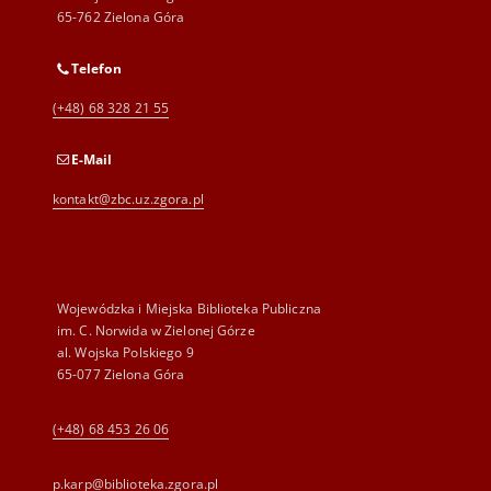
65-762 Zielona Góra
Telefon
(+48) 68 328 21 55
E-Mail
kontakt@zbc.uz.zgora.pl
Wojewódzka i Miejska Biblioteka Publiczna
im. C. Norwida w Zielonej Górze
al. Wojska Polskiego 9
65-077 Zielona Góra
(+48) 68 453 26 06
p.karp@biblioteka.zgora.pl