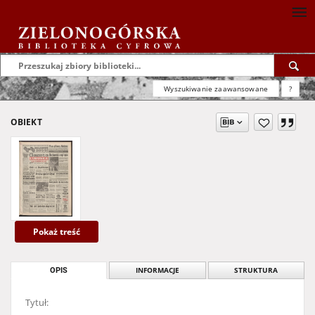
Wyszukiwanie zaawansowane
?
OBIEKT
Pokaż treść
OPIS
INFORMACJE
STRUKTURA
Tytuł: