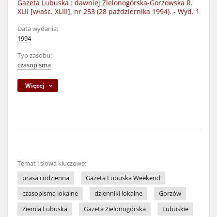
Gazeta Lubuska : dawniej Zielonogórska-Gorzowska R.
XLII [właśc. XLIII], nr 253 (28 października 1994). - Wyd. 1
Data wydania:
1994
Typ zasobu:
czasopisma
Więcej
Temat i słowa kluczowe:
prasa codzienna
Gazeta Lubuska Weekend
czasopisma lokalne
dzienniki lokalne
Gorzów
Ziemia Lubuska
Gazeta Zielonogórska
Lubuskie