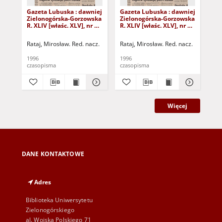
Gazeta Lubuska : dawniej
Gazeta Lubuska : dawniej
Gaz
Zielonogórska-Gorzowska
Zielonogórska-Gorzowska
Zi
R. XLIV [właśc. XLV], nr 52
R. XLIV [właśc. XLV], nr 46
R. 
(1 marca 1996). - Wyd. 1
(23 lutego 1996). - Wyd. 1
(16
Rataj, Mirosław. Red. nacz.
Rataj, Mirosław. Red. nacz.
Rat
1996
1996
199
czasopisma
czasopisma
cza
Więcej
DANE KONTAKTOWE
Adres
Biblioteka Uniwersytetu
Zielonogórskiego
al. Wojska Polskiego 71