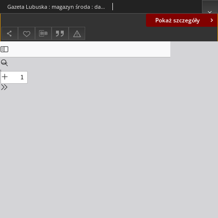
Gazeta Lubuska : magazyn środa : dawniej Zielonogórska-Gorzowska R. XLII [właśc. XLIII], nr 21 (26 stycznia 1994). - Wyd. 1
Pokaż szczegóły