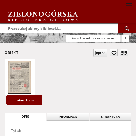
Wyszukiwanie zaawansowane
?
OBIEKT
Pokaż treść
OPIS
INFORMACJE
STRUKTURA
Tytuł: