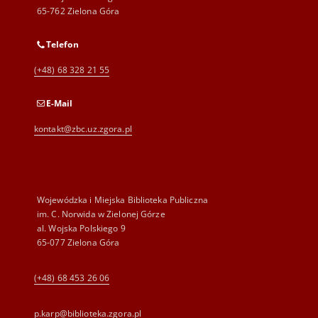
65-762 Zielona Góra
Telefon
(+48) 68 328 21 55
E-Mail
kontakt@zbc.uz.zgora.pl
Wojewódzka i Miejska Biblioteka Publiczna
im. C. Norwida w Zielonej Górze
al. Wojska Polskiego 9
65-077 Zielona Góra
(+48) 68 453 26 06
p.karp@biblioteka.zgora.pl