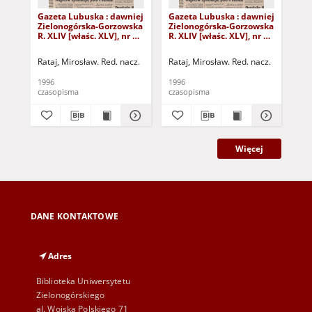
Gazeta Lubuska : dawniej
Gazeta Lubuska : dawniej
Gaz
Zielonogórska-Gorzowska
Zielonogórska-Gorzowska
Zi
R. XLIV [właśc. XLV], nr 52
R. XLIV [właśc. XLV], nr 46
R. 
(1 marca 1996). - Wyd. 1
(23 lutego 1996). - Wyd. 1
(16
Rataj, Mirosław. Red. nacz.
Rataj, Mirosław. Red. nacz.
Rat
1996
1996
199
czasopisma
czasopisma
cza
Więcej
DANE KONTAKTOWE
Adres
Biblioteka Uniwersytetu
Zielonogórskiego
al. Wojska Polskiego 71