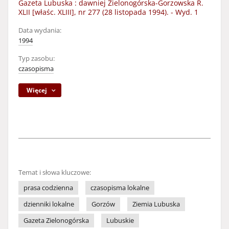
Gazeta Lubuska : dawniej Zielonogórska-Gorzowska R.
XLII [właśc. XLIII], nr 277 (28 listopada 1994). - Wyd. 1
Data wydania:
1994
Typ zasobu:
czasopisma
Więcej
Temat i słowa kluczowe:
prasa codzienna
czasopisma lokalne
dzienniki lokalne
Gorzów
Ziemia Lubuska
Gazeta Zielonogórska
Lubuskie