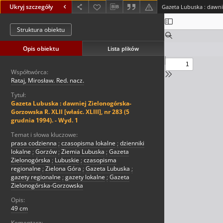
Ukryj szczegóły
Struktura obiektu
Opis obiektu
Lista plików
Współtwórca:
Rataj, Mirosław. Red. nacz.
Tytuł:
Gazeta Lubuska : dawniej Zielonogórska-
Gorzowska R. XLII [właśc. XLIII], nr 283 (5
grudnia 1994). - Wyd. 1
Temat i słowa kluczowe:
prasa codzienna
;
czasopisma lokalne
;
dzienniki
lokalne
;
Gorzów
;
Ziemia Lubuska
;
Gazeta
Zielonogórska
;
Lubuskie
;
czasopisma
regionalne
;
Zielona Góra
;
Gazeta Lubuska
;
gazety regionalne
;
gazety lokalne
;
Gazeta
Zielonogórska-Gorzowska
Opis:
49 cm
Komentarz: