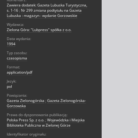
Zawiera dodatek: Gazeta Lubuska Turystyczna,
s. 1-16
;
Nr 299 zmiana podtytułu na Gazeta
Lubuska : magazyn : wydanie Gorzowskie
Wydawca:
Zielona Góra: "Lubpress" spółka z o.o.
Data wydania:
1994
Typ zasobu:
czasopisma
Format:
application/pdf
Jezyk:
pol
Powiązania:
Gazeta Zielonogórska
;
Gazeta Zielonogórska-
Gorzowska
Prawa do dysponowania publikacją:
Polska Press Sp. z o.o.
;
Wojewódzka i Miejska
Biblioteka Publiczna w Zielonej Górze
Identyfikator oryginału: