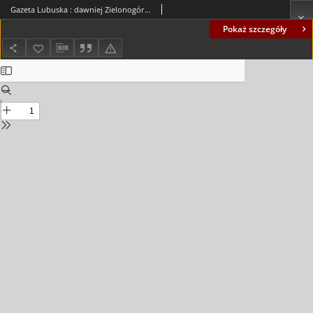
Gazeta Lubuska : dawniej Zielonogórska-Gorzowska R. XLII [właśc. XLIII], nr 260 (7 listopada 1994). - Wyd. 1
Pokaż szczegóły