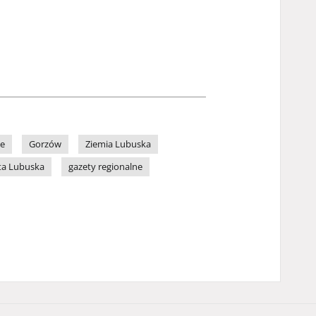
ne
Gorzów
Ziemia Lubuska
ta Lubuska
gazety regionalne