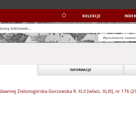
KOLEKCJE
INDEK
Wyszukiwanie zaawa
INFORMACJE
dawniej Zielonogórska-Gorzowska R. XLII [właśc. XLIII], nr 176 (29