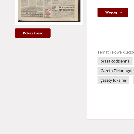
Więcej
Pokaż treść
Temat i słowa klucz
prasa codzienna
Gazeta Zielonogór
gazety lokalne