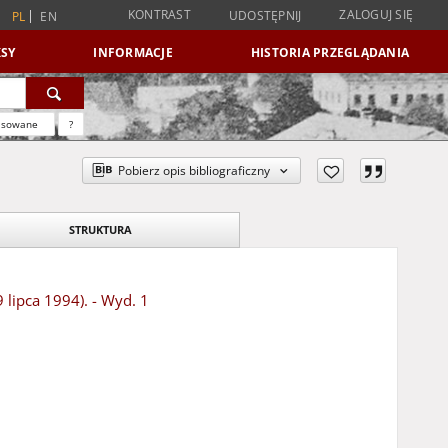
KONTRAST
ZALOGUJ SIĘ
UDOSTĘPNIJ
PL
EN
SY
INFORMACJE
HISTORIA PRZEGLĄDANIA
nsowane
?
Pobierz opis bibliograficzny
STRUKTURA
 lipca 1994). - Wyd. 1