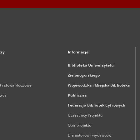
ksy
Informacje
Biblioteka Uniwersytetu
Zielonogórskiego
 i słowa kluczowe
Wojewódzka i Miejska Biblioteka
wca
Publiczna
Federacja Bibliotek Cyfrowych
Uczestnicy Projektu
Opis projektu
Dla autorów i wydawców