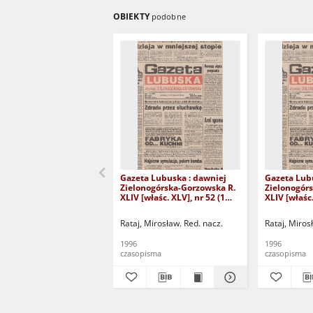
OBIEKTY
podobne
Gazeta Lubuska : dawniej
Gazeta Lub
Zielonogórska-Gorzowska R.
Zielonogór
XLIV [właśc. XLV], nr 52 (1
XLIV [właśc.
marca 1996). - Wyd. 1
lutego 1996)
Rataj, Mirosław. Red. nacz.
Rataj, Miros
1996
1996
czasopisma
czasopisma