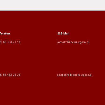
Telefon
E-Mail
8) 68 328 21 55
kontakt@zbc.uz.zgora.pl
8) 68 453 26 06
p.karp@biblioteka.zgora.pl