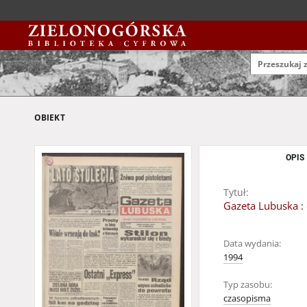
OBIEKT
OPIS
Tytuł:
Gazeta Lubuska : 
Data wydania:
1994
Typ zasobu:
czasopisma