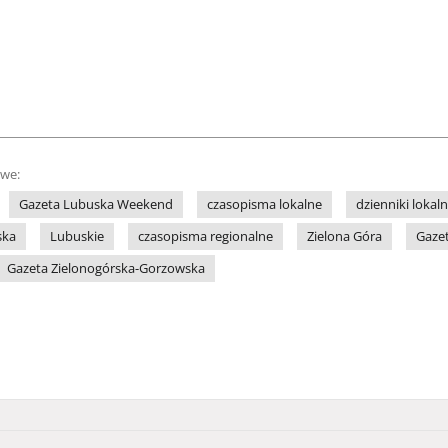
owe:
Gazeta Lubuska Weekend
czasopisma lokalne
dzienniki lokal
ska
Lubuskie
czasopisma regionalne
Zielona Góra
Gaze
Gazeta Zielonogórska-Gorzowska