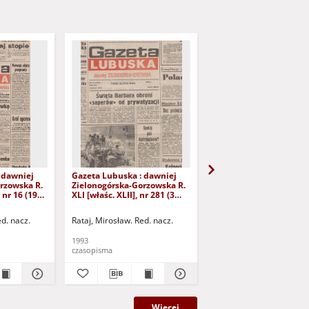
 dawniej
Gazeta Lubuska : dawniej
Gazeta Lubuska : dawn
rzowska R.
Zielonogórska-Gorzowska R.
Zielonogórska-Gorzows
 nr 16 (19
XLI [właśc. XLII], nr 281 (3
XLI [właśc. XLII], nr 275
Wyd. 1
grudnia 1993). - Wyd 1
listopada 1993). - Wyd 
ed. nacz.
Rataj, Mirosław. Red. nacz.
Rataj, Mirosław. Red. nac
1993
1993
czasopisma
czasopisma
Więcej