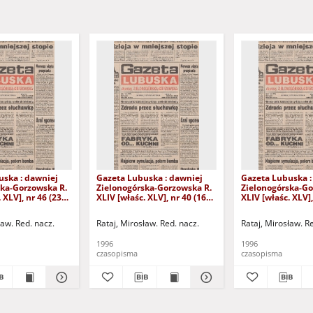
uska : dawniej
Gazeta Lubuska : dawniej
Gazeta Lubuska :
ska-Gorzowska R.
Zielonogórska-Gorzowska R.
Zielonogórska-Go
 XLV], nr 46 (23
XLIV [właśc. XLV], nr 40 (16
XLIV [właśc. XLV],
. - Wyd. 1
lutego 1996). - Wyd. 1
stycznia 1996). - 
ław. Red. nacz.
Rataj, Mirosław. Red. nacz.
Rataj, Mirosław. R
1996
1996
czasopisma
czasopisma