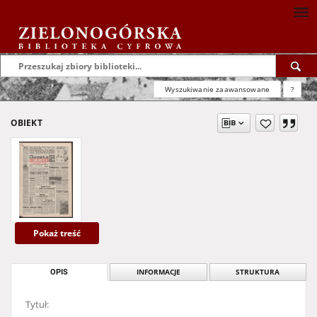
Wyszukiwanie zaawansowane
?
OBIEKT
Pokaż treść
OPIS
INFORMACJE
STRUKTURA
Tytuł: