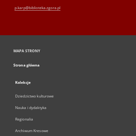
p.karp@biblioteka.zgora.pl
MAPA STRONY
Strona główna
Kolekcje
Dziedzictwo kulturowe
Nauka i dydaktyka
Regionalia
Archiwum Kresowe