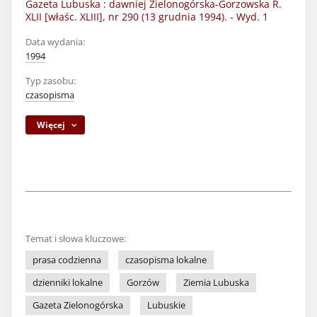
Gazeta Lubuska : dawniej Zielonogórska-Gorzowska R.
XLII [właśc. XLIII], nr 290 (13 grudnia 1994). - Wyd. 1
Data wydania:
1994
Typ zasobu:
czasopisma
Więcej
Temat i słowa kluczowe:
prasa codzienna
czasopisma lokalne
dzienniki lokalne
Gorzów
Ziemia Lubuska
Gazeta Zielonogórska
Lubuskie