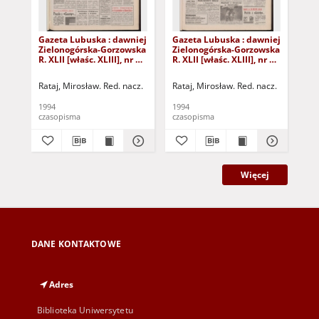
Gazeta Lubuska : dawniej
Gazeta Lubuska : dawniej
Gaz
Zielonogórska-Gorzowska
Zielonogórska-Gorzowska
Zi
R. XLII [właśc. XLIII], nr 14
R. XLII [właśc. XLIII], nr 8
R. 
(18 stycznia 1994). - Wyd.
(11 stycznia 1994). - Wyd.
(4 
1
1
Rataj, Mirosław. Red. nacz.
Rataj, Mirosław. Red. nacz.
Rat
1994
1994
199
czasopisma
czasopisma
cza
Więcej
DANE KONTAKTOWE
Adres
Biblioteka Uniwersytetu