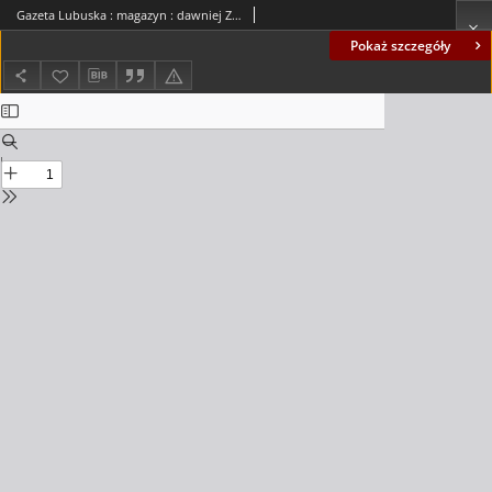
Gazeta Lubuska : magazyn : dawniej Zielonogórska-Gorzowska R. XLII [właśc. XLIII], nr 282 (3/4 grudnia 1994). - Wyd. 1
Pokaż szczegóły