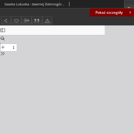
Gazeta Lubuska : dawniej Zielonogórska-Gorzowska R. XLII [właśc. XLIII], nr 249 (24 października 1994). - Wyd. 1
Pokaż szczegóły