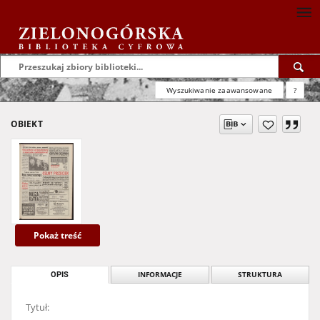
Wyszukiwanie zaawansowane
?
OBIEKT
Pokaż treść
OPIS
INFORMACJE
STRUKTURA
Tytuł: