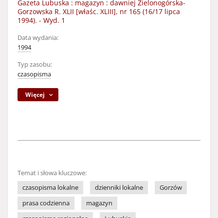
Gazeta Lubuska : magazyn : dawniej Zielonogórska-
Gorzowska R. XLII [właśc. XLIII], nr 165 (16/17 lipca
1994). - Wyd. 1
Data wydania:
1994
Typ zasobu:
czasopisma
Więcej
Temat i słowa kluczowe:
czasopisma lokalne
dzienniki lokalne
Gorzów
prasa codzienna
magazyn