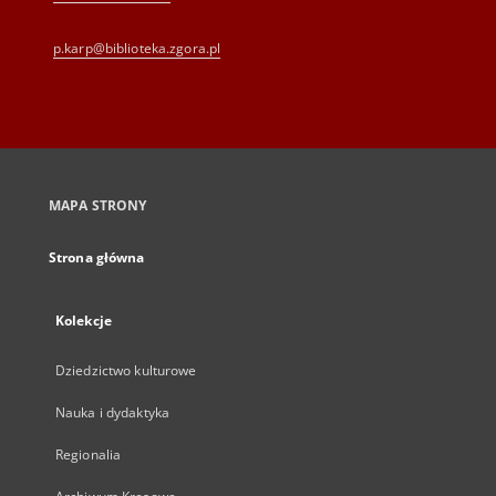
p.karp@biblioteka.zgora.pl
MAPA STRONY
Strona główna
Kolekcje
Dziedzictwo kulturowe
Nauka i dydaktyka
Regionalia