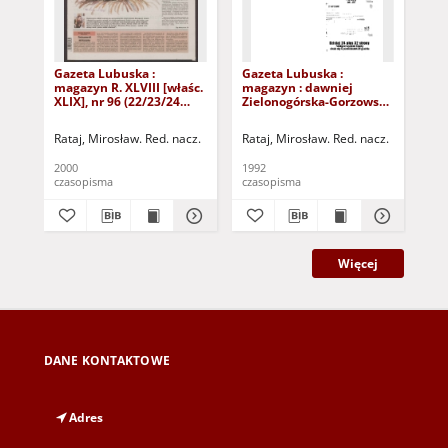
Gazeta Lubuska :
Gazeta Lubuska :
Gaz
magazyn R. XLVIII [właśc.
magazyn : dawniej
ma
XLIX], nr 96 (22/23/24
Zielonogórska-Gorzowska
Zi
kwietnia 2000). - Wyd. A
R. XL [właśc. XLI], nr 300
R. 
(23/24/25/26/27 grudnia
(10
Rataj, Mirosław. Red. nacz.
Rataj, Mirosław. Red. nacz.
Rat
1992). - Wyd. 1
199
2000
1992
199
czasopisma
czasopisma
cza
Więcej
DANE KONTAKTOWE
Adres