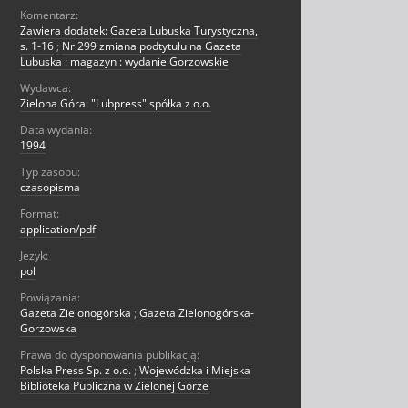
Komentarz:
Zawiera dodatek: Gazeta Lubuska Turystyczna,
s. 1-16
;
Nr 299 zmiana podtytułu na Gazeta
Lubuska : magazyn : wydanie Gorzowskie
Wydawca:
Zielona Góra: "Lubpress" spółka z o.o.
Data wydania:
1994
Typ zasobu:
czasopisma
Format:
application/pdf
Jezyk:
pol
Powiązania:
Gazeta Zielonogórska
;
Gazeta Zielonogórska-
Gorzowska
Prawa do dysponowania publikacją:
Polska Press Sp. z o.o.
;
Wojewódzka i Miejska
Biblioteka Publiczna w Zielonej Górze