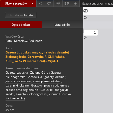
Ukryj szczegóły
Struktura obiektu
Opis obiektu
Lista plików
Współtwórca:
Rataj, Mirosław. Red. nacz.
Tytuł:
Gazeta Lubuska : magazyn środa : dawniej
Zielonogórska-Gorzowska R. XLII [właśc.
XLIII], nr 57 (9 marca 1994). - Wyd. 1
Temat i słowa kluczowe:
Gazeta Lubuska
;
Zielona Góra
;
Gazeta
Zielonogórska-Gorzowska
;
gazety lokalne
;
gazety regionalne
;
czasopisma lokalne
;
dzienniki lokalne
;
Gorzów
;
prasa codzienna
;
czasopisma regionalne
;
Lubuskie
;
magazyn
środa
;
Gazeta Zielonogórska
;
Ziemia Lubuska
;
Za Kierownicą
Opis:
49 cm