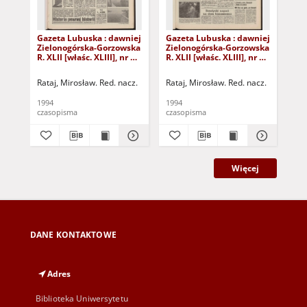
Gazeta Lubuska : dawniej
Gazeta Lubuska : dawniej
Gaz
Zielonogórska-Gorzowska
Zielonogórska-Gorzowska
Zi
R. XLII [właśc. XLIII], nr 10
R. XLII [właśc. XLIII], nr 22
R. 
(13 stycznia 1994). - Wyd.
(27 stycznia 1994). - Wyd.
(21
1
1
1
Rataj, Mirosław. Red. nacz.
Rataj, Mirosław. Red. nacz.
Rat
1994
1994
199
czasopisma
czasopisma
cza
Więcej
DANE KONTAKTOWE
Adres
Biblioteka Uniwersytetu