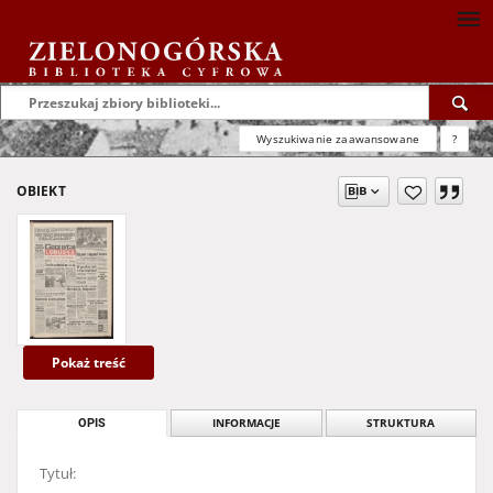
Wyszukiwanie zaawansowane
?
OBIEKT
Pokaż treść
OPIS
INFORMACJE
STRUKTURA
Tytuł: