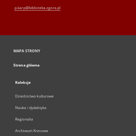
p.karp@biblioteka.zgora.pl
MAPA STRONY
Strona główna
Kolekcje
Dziedzictwo kulturowe
Nauka i dydaktyka
Regionalia
Archiwum Kresowe