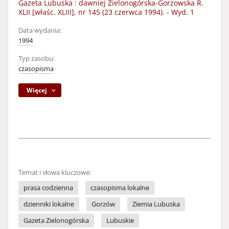
Gazeta Lubuska : dawniej Zielonogórska-Gorzowska R.
XLII [właśc. XLIII], nr 145 (23 czerwca 1994). - Wyd. 1
Data wydania:
1994
Typ zasobu:
czasopisma
Więcej
Temat i słowa kluczowe:
prasa codzienna
czasopisma lokalne
dzienniki lokalne
Gorzów
Ziemia Lubuska
Gazeta Zielonogórska
Lubuskie