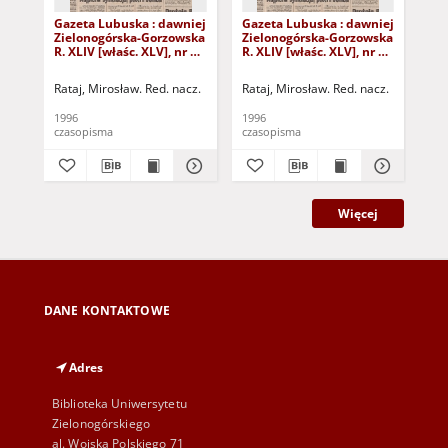
Gazeta Lubuska : dawniej
Gazeta Lubuska : dawniej
Gaz
Zielonogórska-Gorzowska
Zielonogórska-Gorzowska
Zi
R. XLIV [właśc. XLV], nr 52
R. XLIV [właśc. XLV], nr 46
R. 
(1 marca 1996). - Wyd. 1
(23 lutego 1996). - Wyd. 1
(16
Rataj, Mirosław. Red. nacz.
Rataj, Mirosław. Red. nacz.
Rat
1996
1996
199
czasopisma
czasopisma
cza
Więcej
DANE KONTAKTOWE
Adres
Biblioteka Uniwersytetu
Zielonogórskiego
al. Wojska Polskiego 71