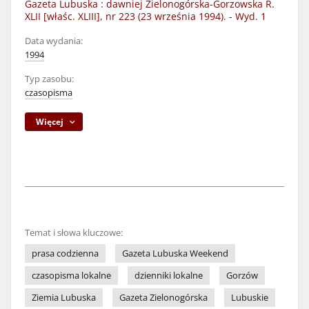
Gazeta Lubuska : dawniej Zielonogórska-Gorzowska R.
XLII [właśc. XLIII], nr 223 (23 września 1994). - Wyd. 1
Data wydania:
1994
Typ zasobu:
czasopisma
Więcej
Temat i słowa kluczowe:
prasa codzienna
Gazeta Lubuska Weekend
czasopisma lokalne
dzienniki lokalne
Gorzów
Ziemia Lubuska
Gazeta Zielonogórska
Lubuskie