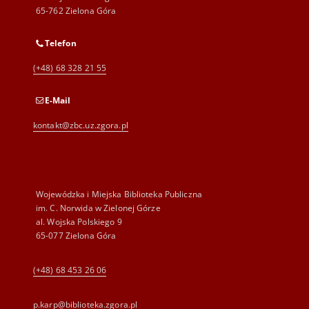
65-762 Zielona Góra
Telefon
(+48) 68 328 21 55
E-Mail
kontakt@zbc.uz.zgora.pl
Wojewódzka i Miejska Biblioteka Publiczna
im. C. Norwida w Zielonej Górze
al. Wojska Polskiego 9
65-077 Zielona Góra
(+48) 68 453 26 06
p.karp@biblioteka.zgora.pl