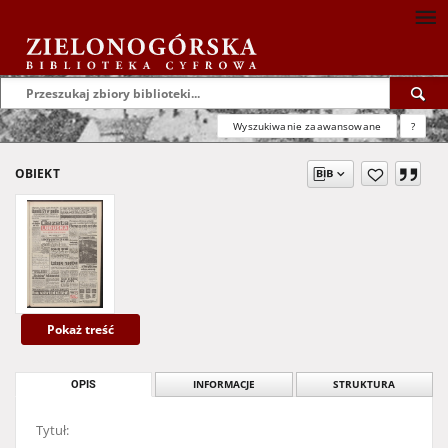
Wyszukiwanie zaawansowane
?
OBIEKT
Pokaż treść
OPIS
INFORMACJE
STRUKTURA
Tytuł: