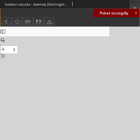
Gazeta Lubuska : dawniej Zielonogórska-Gorzowska R. XLII [właśc. XLIII], nr 104 (5 maja 1994). - Wyd. 1
Pokaż szczegóły