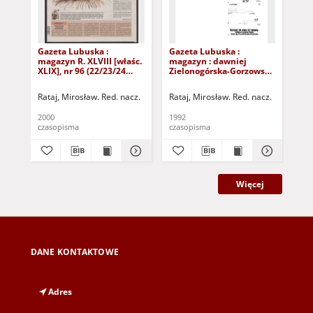
Gazeta Lubuska :
Gazeta Lubuska :
Gaz
magazyn R. XLVIII [właśc.
magazyn : dawniej
ma
XLIX], nr 96 (22/23/24
Zielonogórska-Gorzowska
Zi
kwietnia 2000). - Wyd. A
R. XL [właśc. XLI], nr 300
R. 
(23/24/25/26/27 grudnia
(10
Rataj, Mirosław. Red. nacz.
Rataj, Mirosław. Red. nacz.
Rat
1992). - Wyd. 1
199
2000
1992
199
czasopisma
czasopisma
cza
Więcej
DANE KONTAKTOWE
Adres