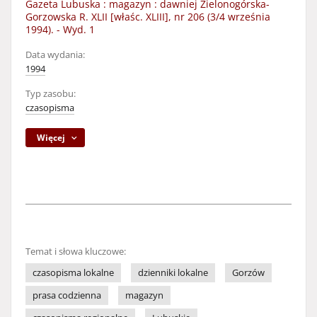
Gazeta Lubuska : magazyn : dawniej Zielonogórska-
Gorzowska R. XLII [właśc. XLIII], nr 206 (3/4 września
1994). - Wyd. 1
Data wydania:
1994
Typ zasobu:
czasopisma
Więcej
Temat i słowa kluczowe:
czasopisma lokalne
dzienniki lokalne
Gorzów
prasa codzienna
magazyn