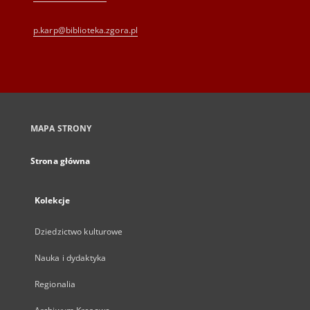
p.karp@biblioteka.zgora.pl
MAPA STRONY
Strona główna
Kolekcje
Dziedzictwo kulturowe
Nauka i dydaktyka
Regionalia