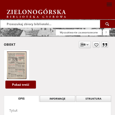
Wyszukiwanie zaawansowane
?
OBIEKT
Pokaż treść
OPIS
INFORMACJE
STRUKTURA
Tytuł: