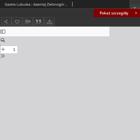
Gazeta Lubuska : dawniej Zielonogórska-Gorzowska R. XLII [właśc. XLIII], nr 49 (28 lutego 1994). - Wyd. 1
Pokaż szczegóły