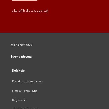
p.karp@biblioteka.zgora.pl
MAPA STRONY
Strona główna
Kolekcje
Dziedzictwo kulturowe
Nauka i dydaktyka
Regionalia