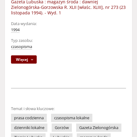
Gazeta Lubuska : magazyn środa : dawniej
Zielonogórska-Gorzowska R. XLII [właśc. XLIII], nr 273 (23
listopada 1994). - Wyd. 1
Data wydania:
1994
Typ zasobu:
czasopisma
Więcej
Temat i słowa kluczowe:
prasa codzienna
czasopisma lokalne
dzienniki lokalne
Gorzów
Gazeta Zielonogórska