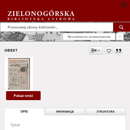
Wyszukiwanie zaawansowane
?
OBIEKT
Pokaż treść
OPIS
INFORMACJE
STRUKTURA
Tytuł: