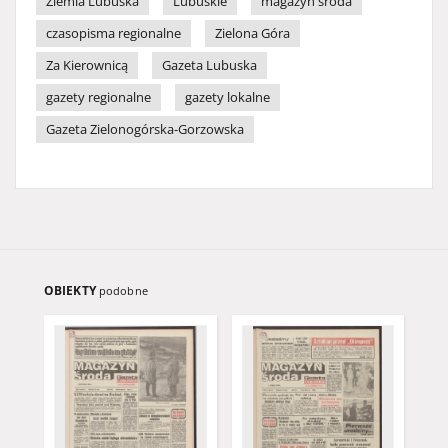
Ziemia Lubuska
Lubuskie
magazyn środa
czasopisma regionalne
Zielona Góra
Za Kierownicą
Gazeta Lubuska
gazety regionalne
gazety lokalne
Gazeta Zielonogórska-Gorzowska
OBIEKTY
podobne