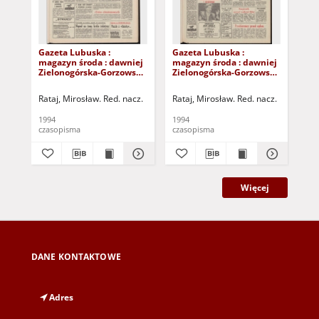
Gazeta Lubuska :
Gazeta Lubuska :
Gaz
magazyn środa : dawniej
magazyn środa : dawniej
ma
Zielonogórska-Gorzowska
Zielonogórska-Gorzowska
Zi
R. XLII [właśc. XLIII], nr 9
R. XLII [właśc. XLIII], nr 27
R. 
(12 stycznia 1994). - Wyd.
(2 lutego 1994). - Wyd. 1
(26
Rataj, Mirosław. Red. nacz.
Rataj, Mirosław. Red. nacz.
Rat
1
1
1994
1994
199
czasopisma
czasopisma
cza
Więcej
DANE KONTAKTOWE
Adres