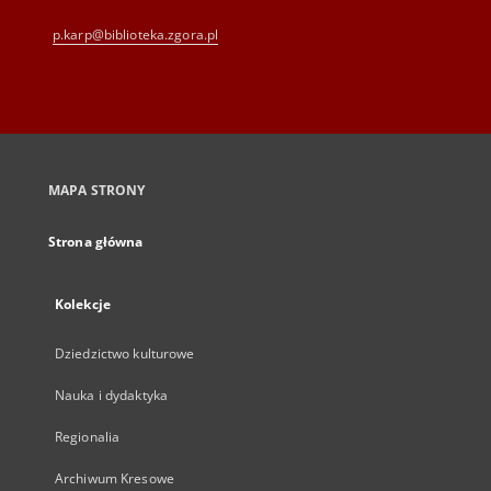
p.karp@biblioteka.zgora.pl
MAPA STRONY
Strona główna
Kolekcje
Dziedzictwo kulturowe
Nauka i dydaktyka
Regionalia
Archiwum Kresowe