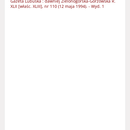
Gazeta Lubuska : dawniej Zielonogórska-Gorzowska R.
XLII [właśc. XLIII], nr 110 (12 maja 1994). - Wyd. 1