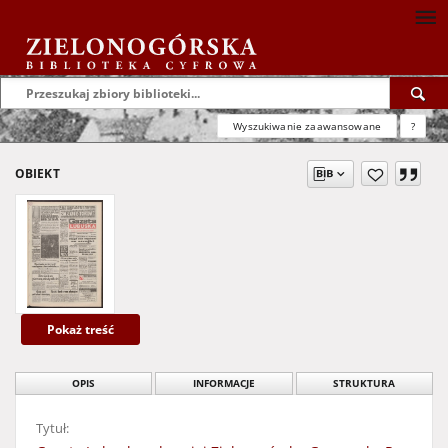
Wyszukiwanie zaawansowane
?
OBIEKT
Pokaż treść
OPIS
INFORMACJE
STRUKTURA
Tytuł: