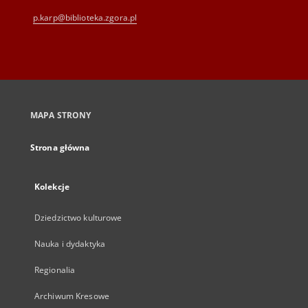
p.karp@biblioteka.zgora.pl
MAPA STRONY
Strona główna
Kolekcje
Dziedzictwo kulturowe
Nauka i dydaktyka
Regionalia
Archiwum Kresowe