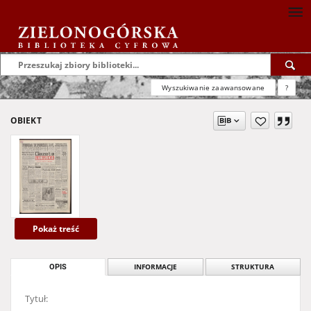
Wyszukiwanie zaawansowane
?
OBIEKT
Pokaż treść
OPIS
INFORMACJE
STRUKTURA
Tytuł: