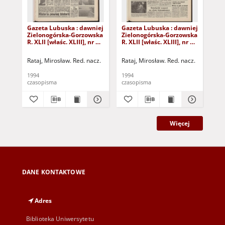
Gazeta Lubuska : dawniej
Gazeta Lubuska : dawniej
Gaz
Zielonogórska-Gorzowska
Zielonogórska-Gorzowska
Zi
R. XLII [właśc. XLIII], nr 10
R. XLII [właśc. XLIII], nr 22
R. 
(13 stycznia 1994). - Wyd.
(27 stycznia 1994). - Wyd.
(21
1
1
1
Rataj, Mirosław. Red. nacz.
Rataj, Mirosław. Red. nacz.
Rat
1994
1994
199
czasopisma
czasopisma
cza
Więcej
DANE KONTAKTOWE
Adres
Biblioteka Uniwersytetu