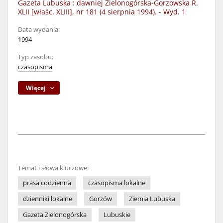
Gazeta Lubuska : dawniej Zielonogórska-Gorzowska R.
XLII [właśc. XLIII], nr 181 (4 sierpnia 1994). - Wyd. 1
Data wydania:
1994
Typ zasobu:
czasopisma
Więcej
Temat i słowa kluczowe:
prasa codzienna
czasopisma lokalne
dzienniki lokalne
Gorzów
Ziemia Lubuska
Gazeta Zielonogórska
Lubuskie