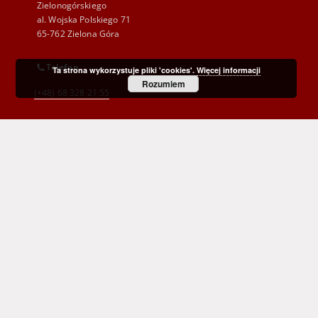
Zielonogórskiego
al. Wojska Polskiego 71
65-762 Zielona Góra
Telefon
Ta strona wykorzystuje pliki 'cookies'.
Więcej informacji
Rozumiem
(+48) 68 328 21 55
E-Mail
kontakt@zbc.uz.zgora.pl
Wojewódzka i Miejska Biblioteka Publiczna
im. C. Norwida w Zielonej Górze
al. Wojska Polskiego 9
65-077 Zielona Góra
(+48) 68 453 26 06