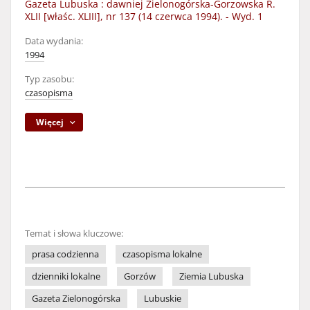
Gazeta Lubuska : dawniej Zielonogórska-Gorzowska R.
XLII [właśc. XLIII], nr 137 (14 czerwca 1994). - Wyd. 1
Data wydania:
1994
Typ zasobu:
czasopisma
Więcej
Temat i słowa kluczowe:
prasa codzienna
czasopisma lokalne
dzienniki lokalne
Gorzów
Ziemia Lubuska
Gazeta Zielonogórska
Lubuskie