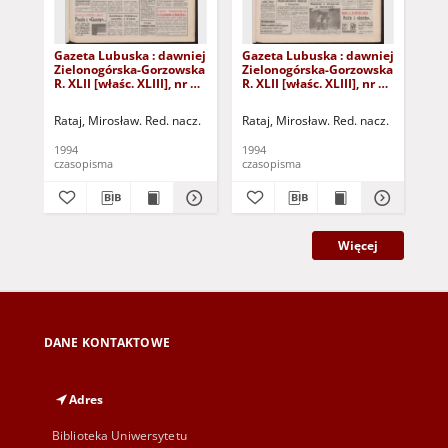
Gazeta Lubuska : dawniej
Gazeta Lubuska : dawniej
Gaz
Zielonogórska-Gorzowska
Zielonogórska-Gorzowska
Zi
R. XLII [właśc. XLIII], nr 14
R. XLII [właśc. XLIII], nr 8
R. 
(18 stycznia 1994). - Wyd.
(11 stycznia 1994). - Wyd.
(4 
1
1
Rataj, Mirosław. Red. nacz.
Rataj, Mirosław. Red. nacz.
Rat
1994
1994
199
czasopisma
czasopisma
cza
Więcej
DANE KONTAKTOWE
Adres
Biblioteka Uniwersytetu