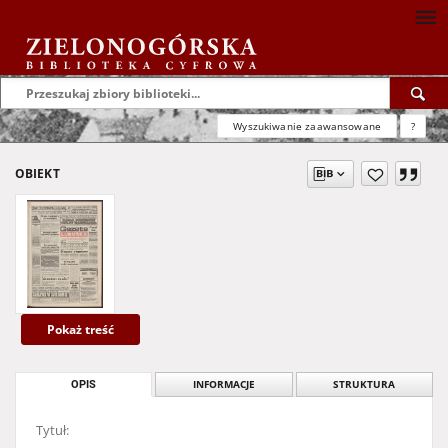
Wyszukiwanie zaawansowane
?
OBIEKT
Pokaż treść
OPIS
INFORMACJE
STRUKTURA
Tytuł: