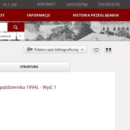
KONTRAST
ZALOGUJ SIĘ
UDOSTĘPNIJ
PL
EN
SY
INFORMACJE
HISTORIA PRZEGLĄDANIA
nsowane
?
Pobierz opis bibliograficzny
STRUKTURA
 października 1994). - Wyd. 1