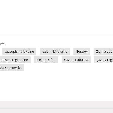
owe:
czasopisma lokalne
dzienniki lokalne
Gorzów
Ziemia Lub
sopisma regionalne
Zielona Góra
Gazeta Lubuska
gazety reg
rska-Gorzowska