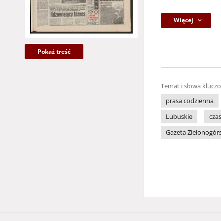
Więcej
Pokaż treść
Temat i słowa klucz
prasa codzienna
Lubuskie
cza
Gazeta Zielonogó