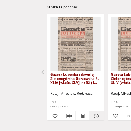
OBIEKTY
podobne
Gazeta Lubuska : dawniej
Gazeta Lub
Zielonogórska-Gorzowska R.
Zielonogór
XLIV [właśc. XLV], nr 52 (1
XLIV [właśc.
marca 1996). - Wyd. 1
lutego 1996)
Rataj, Mirosław. Red. nacz.
Rataj, Miros
1996
1996
czasopisma
czasopisma