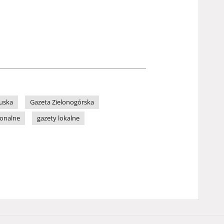
uska
Gazeta Zielonogórska
ionalne
gazety lokalne