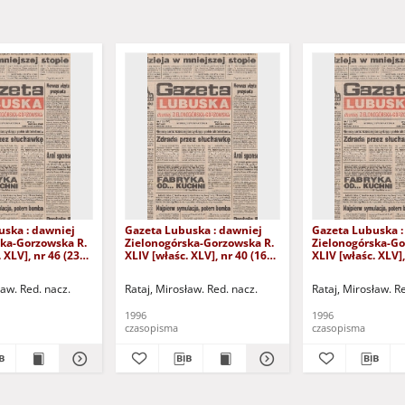
uska : dawniej
Gazeta Lubuska : dawniej
Gazeta Lubuska :
ska-Gorzowska R.
Zielonogórska-Gorzowska R.
Zielonogórska-Go
 XLV], nr 46 (23
XLIV [właśc. XLV], nr 40 (16
XLIV [właśc. XLV],
. - Wyd. 1
lutego 1996). - Wyd. 1
stycznia 1996). - 
ław. Red. nacz.
Rataj, Mirosław. Red. nacz.
Rataj, Mirosław. R
1996
1996
czasopisma
czasopisma