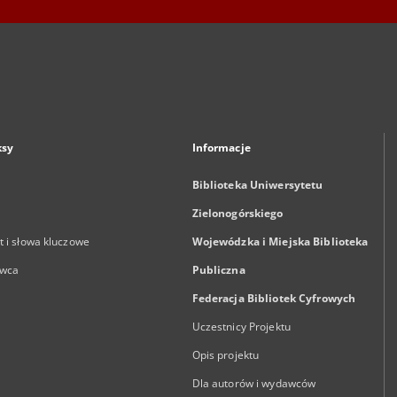
ksy
Informacje
Biblioteka Uniwersytetu
Zielonogórskiego
 i słowa kluczowe
Wojewódzka i Miejska Biblioteka
wca
Publiczna
Federacja Bibliotek Cyfrowych
Uczestnicy Projektu
Opis projektu
Dla autorów i wydawców