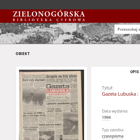
OBIEKT
OPIS
Tytuł:
Gazeta Lubuska : 
Data wydania:
1994
Typ zasobu:
czasopisma