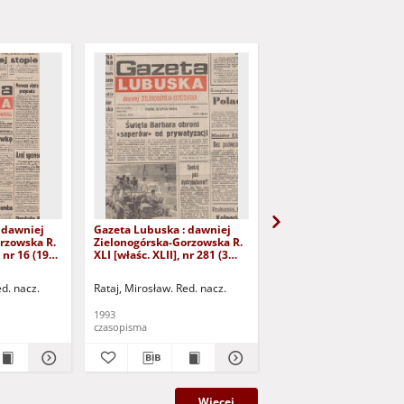
 dawniej
Gazeta Lubuska : dawniej
Gazeta Lubuska : dawn
rzowska R.
Zielonogórska-Gorzowska R.
Zielonogórska-Gorzows
 nr 16 (19
XLI [właśc. XLII], nr 281 (3
XLI [właśc. XLII], nr 275
Wyd. 1
grudnia 1993). - Wyd 1
listopada 1993). - Wyd 
ed. nacz.
Rataj, Mirosław. Red. nacz.
Rataj, Mirosław. Red. nac
1993
1993
czasopisma
czasopisma
Więcej