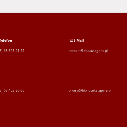
Telefon
E-Mail
8) 68 328 21 55
kontakt@zbc.uz.zgora.pl
8) 68 453 26 06
p.karp@biblioteka.zgora.pl