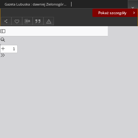
Gazeta Lubuska : dawniej Zielonogórska-Gorzowska R. XLII [właśc. XLIII], nr 158 (8 lipca 1994). - Wyd. 1
Pokaż szczegóły