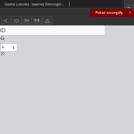
Gazeta Lubuska : dawniej Zielonogórska-Gorzowska R. XLII [właśc. XLIII], nr 234 (6 października 1994). - Wyd. 1
Pokaż szczegóły