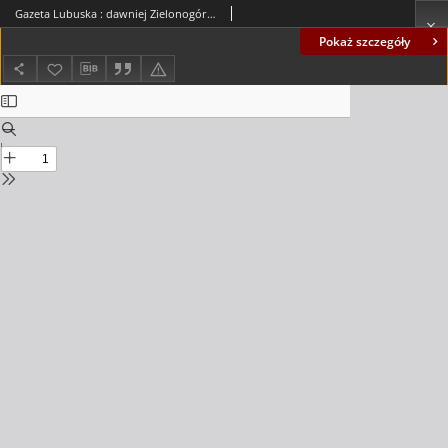
Gazeta Lubuska : dawniej Zielonogórska-Gorzowska R. XLII [właśc. XLIII], nr 35 (11 lutego 1994). - Wyd. 1
Pokaż szczegóły