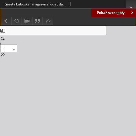
Gazeta Lubuska : magazyn środa : dawniej Zielonogórska-Gorzowska R. XLII [właśc. XLIII], nr 291 (14 grudnia 1994). - Wyd. 1
Pokaż szczegóły