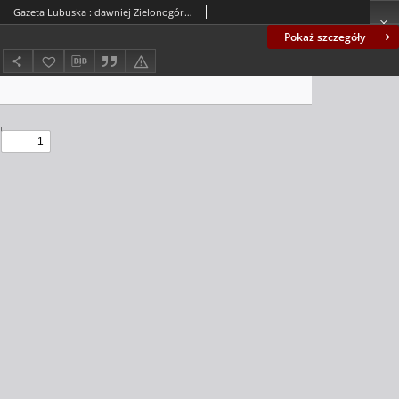
Gazeta Lubuska : dawniej Zielonogórska-Gorzowska R. XLII [właśc. XLIII], nr 290 (13 grudnia 1994). - Wyd. 1
Pokaż szczegóły