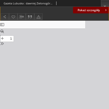
Gazeta Lubuska : dawniej Zielonogórska-Gorzowska R. XLII [właśc. XLIII], nr 108 (10 maja 1994). - Wyd. 1
Pokaż szczegóły