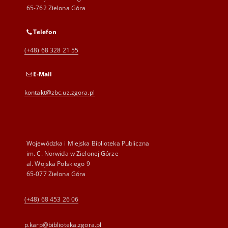
65-762 Zielona Góra
Telefon
(+48) 68 328 21 55
E-Mail
kontakt@zbc.uz.zgora.pl
Wojewódzka i Miejska Biblioteka Publiczna
im. C. Norwida w Zielonej Górze
al. Wojska Polskiego 9
65-077 Zielona Góra
(+48) 68 453 26 06
p.karp@biblioteka.zgora.pl