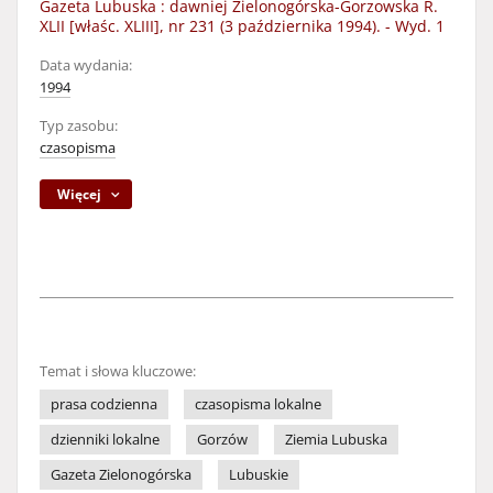
Gazeta Lubuska : dawniej Zielonogórska-Gorzowska R.
XLII [właśc. XLIII], nr 231 (3 października 1994). - Wyd. 1
Data wydania:
1994
Typ zasobu:
czasopisma
Więcej
Temat i słowa kluczowe:
prasa codzienna
czasopisma lokalne
dzienniki lokalne
Gorzów
Ziemia Lubuska
Gazeta Zielonogórska
Lubuskie