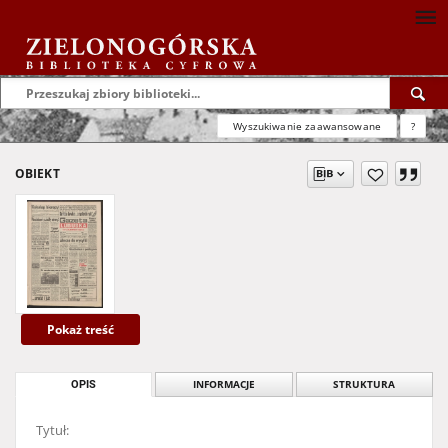
Wyszukiwanie zaawansowane
?
OBIEKT
Pokaż treść
OPIS
INFORMACJE
STRUKTURA
Tytuł: