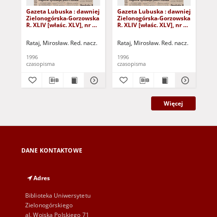
Gazeta Lubuska : dawniej
Gazeta Lubuska : dawniej
Gaz
Zielonogórska-Gorzowska
Zielonogórska-Gorzowska
Zi
R. XLIV [właśc. XLV], nr 52
R. XLIV [właśc. XLV], nr 46
R. 
(1 marca 1996). - Wyd. 1
(23 lutego 1996). - Wyd. 1
(16
Rataj, Mirosław. Red. nacz.
Rataj, Mirosław. Red. nacz.
Rat
1996
1996
199
czasopisma
czasopisma
cza
Więcej
DANE KONTAKTOWE
Adres
Biblioteka Uniwersytetu
Zielonogórskiego
al. Wojska Polskiego 71