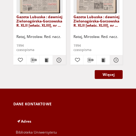
Gazeta Lubuska : dawniej
Gazeta Lubuska : dawniej
Gaz
Zielonogórska-Gorzowska
Zielonogórska-Gorzowska
Zi
R. XLII [właśc. XLIII], nr 14
R. XLII [właśc. XLIII], nr 8
R. 
(18 stycznia 1994). - Wyd.
(11 stycznia 1994). - Wyd.
(4 
1
1
Rataj, Mirosław. Red. nacz.
Rataj, Mirosław. Red. nacz.
Rat
1994
1994
199
czasopisma
czasopisma
cza
Więcej
DANE KONTAKTOWE
Adres
Biblioteka Uniwersytetu