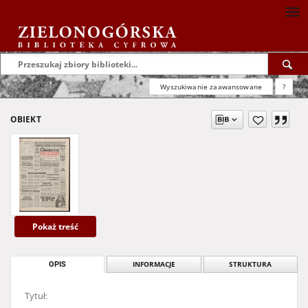
Wyszukiwanie zaawansowane
?
OBIEKT
Pokaż treść
OPIS
INFORMACJE
STRUKTURA
Tytuł: