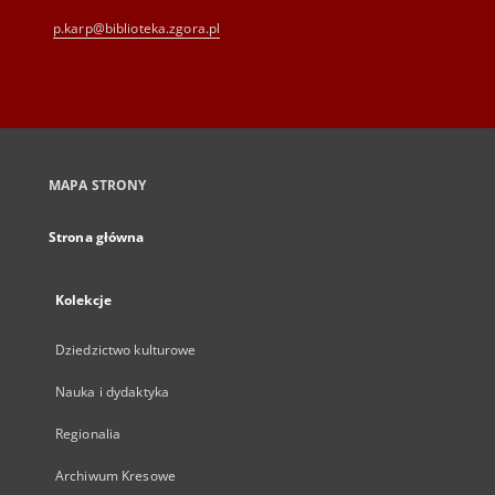
p.karp@biblioteka.zgora.pl
MAPA STRONY
Strona główna
Kolekcje
Dziedzictwo kulturowe
Nauka i dydaktyka
Regionalia
Archiwum Kresowe