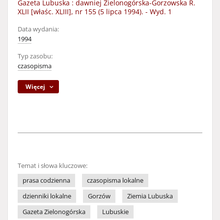
Gazeta Lubuska : dawniej Zielonogórska-Gorzowska R.
XLII [właśc. XLIII], nr 155 (5 lipca 1994). - Wyd. 1
Data wydania:
1994
Typ zasobu:
czasopisma
Więcej
Temat i słowa kluczowe:
prasa codzienna
czasopisma lokalne
dzienniki lokalne
Gorzów
Ziemia Lubuska
Gazeta Zielonogórska
Lubuskie