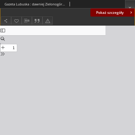
Gazeta Lubuska : dawniej Zielonogórska-Gorzowska R. XLII [właśc. XLIII], nr 77 (1 kwietnia 1994). - Wyd. 1
Pokaż szczegóły