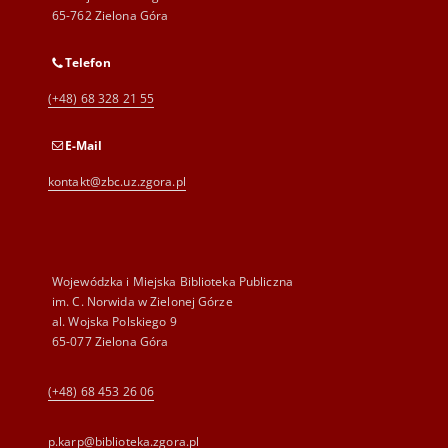
65-762 Zielona Góra
Telefon
(+48) 68 328 21 55
E-Mail
kontakt@zbc.uz.zgora.pl
Wojewódzka i Miejska Biblioteka Publiczna
im. C. Norwida w Zielonej Górze
al. Wojska Polskiego 9
65-077 Zielona Góra
(+48) 68 453 26 06
p.karp@biblioteka.zgora.pl