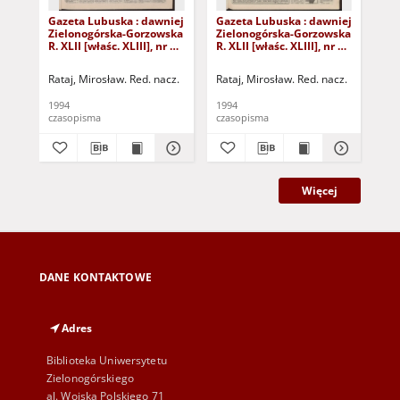
Gazeta Lubuska : dawniej
Gazeta Lubuska : dawniej
Gaz
Zielonogórska-Gorzowska
Zielonogórska-Gorzowska
Zi
R. XLII [właśc. XLIII], nr 4
R. XLII [właśc. XLIII], nr 16
R. 
(6 stycznia 1994). - Wyd. 1
(20 stycznia 1994). - Wyd.
(14
1
1
Rataj, Mirosław. Red. nacz.
Rataj, Mirosław. Red. nacz.
Rat
1994
1994
199
czasopisma
czasopisma
cza
Więcej
DANE KONTAKTOWE
Adres
Biblioteka Uniwersytetu
Zielonogórskiego
al. Wojska Polskiego 71