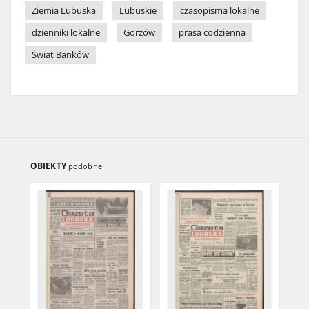
Ziemia Lubuska
Lubuskie
czasopisma lokalne
dzienniki lokalne
Gorzów
prasa codzienna
Świat Banków
OBIEKTY
podobne