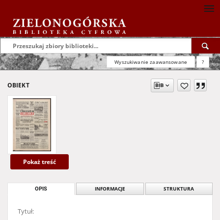
Wyszukiwanie zaawansowane
?
OBIEKT
Pokaż treść
OPIS
INFORMACJE
STRUKTURA
Tytuł: