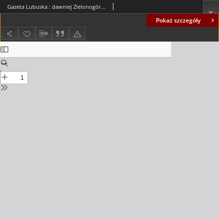
Gazeta Lubuska : dawniej Zielonogórska-Gorzowska R. XLII [właśc. XLIII], nr 116 [właśc. 122] (26 maja 1994). - Wyd. 1
Pokaż szczegóły