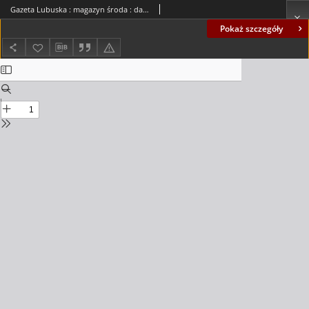
Gazeta Lubuska : magazyn środa : dawniej Zielonogórska-Gorzowska R. XLII [właśc. XLIII], nr 33 (9 lutego 1994). - Wyd. 1
Pokaż szczegóły