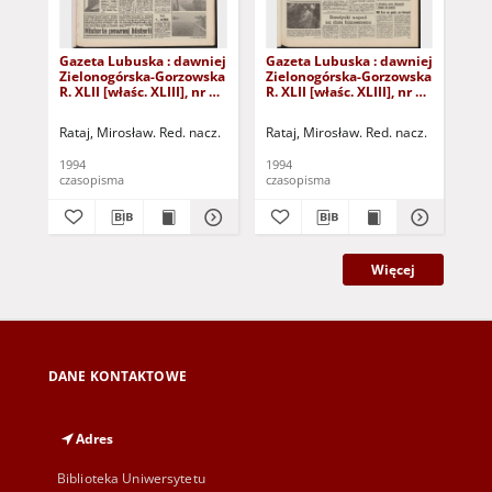
Gazeta Lubuska : dawniej
Gazeta Lubuska : dawniej
Gaz
Zielonogórska-Gorzowska
Zielonogórska-Gorzowska
Zi
R. XLII [właśc. XLIII], nr 10
R. XLII [właśc. XLIII], nr 22
R. 
(13 stycznia 1994). - Wyd.
(27 stycznia 1994). - Wyd.
(21
1
1
1
Rataj, Mirosław. Red. nacz.
Rataj, Mirosław. Red. nacz.
Rat
1994
1994
199
czasopisma
czasopisma
cza
Więcej
DANE KONTAKTOWE
Adres
Biblioteka Uniwersytetu