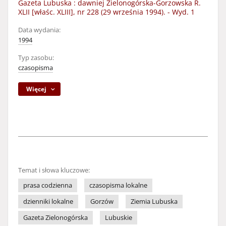
Gazeta Lubuska : dawniej Zielonogórska-Gorzowska R.
XLII [właśc. XLIII], nr 228 (29 września 1994). - Wyd. 1
Data wydania:
1994
Typ zasobu:
czasopisma
Więcej
Temat i słowa kluczowe:
prasa codzienna
czasopisma lokalne
dzienniki lokalne
Gorzów
Ziemia Lubuska
Gazeta Zielonogórska
Lubuskie