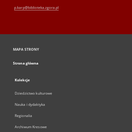
p.karp@biblioteka.zgora.pl
MAPA STRONY
Strona główna
Kolekcje
Dziedzictwo kulturowe
Nauka i dydaktyka
Regionalia
Archiwum Kresowe