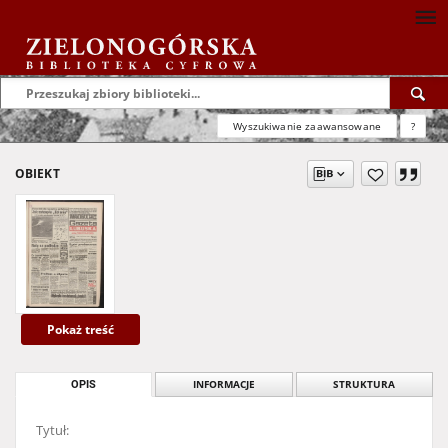
Wyszukiwanie zaawansowane
?
OBIEKT
Pokaż treść
OPIS
INFORMACJE
STRUKTURA
Tytuł: