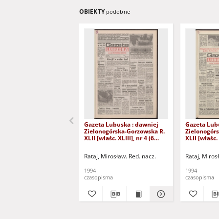
OBIEKTY
podobne
Gazeta Lubuska : dawniej
Gazeta Lub
Zielonogórska-Gorzowska R.
Zielonogór
XLII [właśc. XLIII], nr 4 (6
XLII [właśc. 
stycznia 1994). - Wyd. 1
stycznia 199
Rataj, Mirosław. Red. nacz.
Rataj, Miros
1994
1994
czasopisma
czasopisma