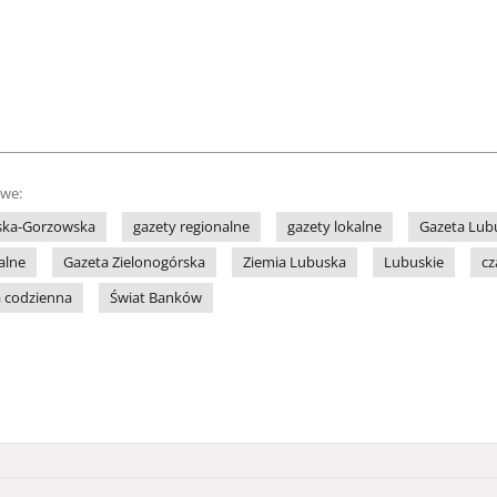
owe:
rska-Gorzowska
gazety regionalne
gazety lokalne
Gazeta Lub
alne
Gazeta Zielonogórska
Ziemia Lubuska
Lubuskie
cz
a codzienna
Świat Banków