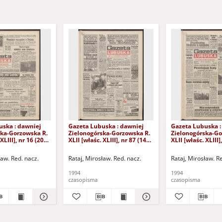
uska : dawniej
Gazeta Lubuska : dawniej
Gazeta Lubuska :
ska-Gorzowska R.
Zielonogórska-Gorzowska R.
Zielonogórska-Go
XLIII], nr 16 (20
XLII [właśc. XLIII], nr 87 (14
XLII [właśc. XLIII]
4). - Wyd. 1
kwietnia 1994). - Wyd. 1
marca 1994). - Wy
ław. Red. nacz.
Rataj, Mirosław. Red. nacz.
Rataj, Mirosław. R
1994
1994
czasopisma
czasopisma