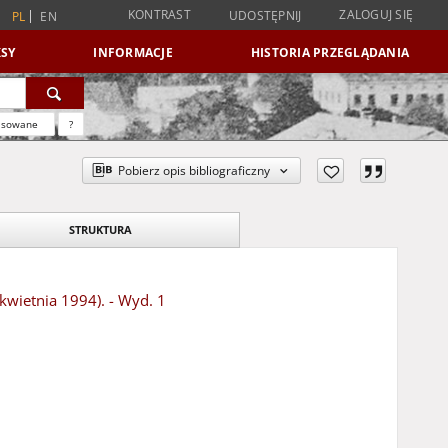
KONTRAST
ZALOGUJ SIĘ
UDOSTĘPNIJ
PL
EN
SY
INFORMACJE
HISTORIA PRZEGLĄDANIA
nsowane
?
Pobierz opis bibliograficzny
STRUKTURA
 kwietnia 1994). - Wyd. 1