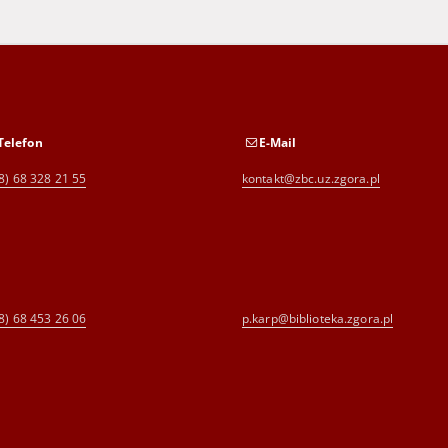
Telefon
E-Mail
8) 68 328 21 55
kontakt@zbc.uz.zgora.pl
8) 68 453 26 06
p.karp@biblioteka.zgora.pl