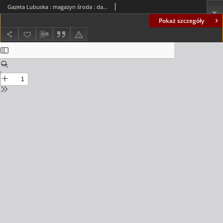
Gazeta Lubuska : magazyn środa : dawniej Zielonogórska-Gorzowska R. XLII [właśc. XLIII], nr 262 (9 listopada 1994). - Wyd. 1
Pokaż szczegóły