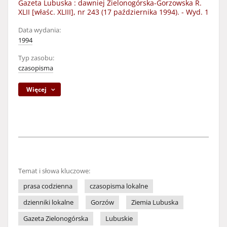
Gazeta Lubuska : dawniej Zielonogórska-Gorzowska R.
XLII [właśc. XLIII], nr 243 (17 października 1994). - Wyd. 1
Data wydania:
1994
Typ zasobu:
czasopisma
Więcej
Temat i słowa kluczowe:
prasa codzienna
czasopisma lokalne
dzienniki lokalne
Gorzów
Ziemia Lubuska
Gazeta Zielonogórska
Lubuskie