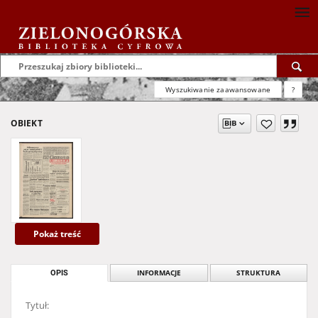
Wyszukiwanie zaawansowane
?
OBIEKT
Pokaż treść
OPIS
INFORMACJE
STRUKTURA
Tytuł: