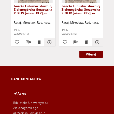
Gazeta Lubuska : dawniej
Gazeta Lubuska : dawniej
Gaz
Zielonogórska-Gorzowska
Zielonogórska-Gorzowska
Zi
R. XLIV [właśc. XLV], nr 52
R. XLIV [właśc. XLV], nr 46
R. 
(1 marca 1996). - Wyd. 1
(23 lutego 1996). - Wyd. 1
(16
Rataj, Mirosław. Red. nacz.
Rataj, Mirosław. Red. nacz.
Rat
1996
1996
199
czasopisma
czasopisma
cza
Więcej
DANE KONTAKTOWE
Adres
Biblioteka Uniwersytetu
Zielonogórskiego
al. Wojska Polskiego 71