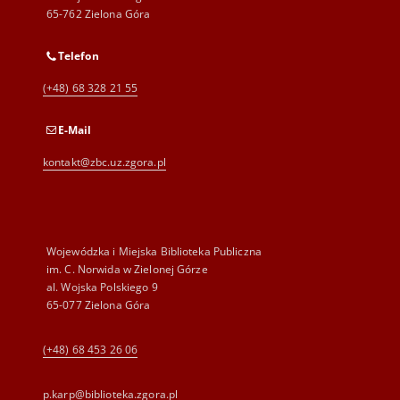
65-762 Zielona Góra
Telefon
(+48) 68 328 21 55
E-Mail
kontakt@zbc.uz.zgora.pl
Wojewódzka i Miejska Biblioteka Publiczna
im. C. Norwida w Zielonej Górze
al. Wojska Polskiego 9
65-077 Zielona Góra
(+48) 68 453 26 06
p.karp@biblioteka.zgora.pl