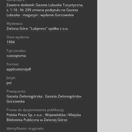
Zawiera dodatek: Gazeta Lubuska Turystyczna,
s. 1-16
;
Nr 299 zmiana podtytułu na Gazeta
Lubuska : magazyn : wydanie Gorzowskie
Wydawca:
Zielona Góra: "Lubpress" spółka z o.o.
Data wydania:
1994
Typ zasobu:
czasopisma
Format:
application/pdf
Jezyk:
pol
Powiązania:
Gazeta Zielonogórska
;
Gazeta Zielonogórska-
Gorzowska
Prawa do dysponowania publikacją:
Polska Press Sp. z o.o.
;
Wojewódzka i Miejska
Biblioteka Publiczna w Zielonej Górze
Identyfikator oryginału: