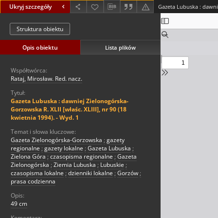
Ukryj szczegóły
Struktura obiektu
Opis obiektu
Lista plików
Współtwórca:
Rataj, Mirosław. Red. nacz.
Tytuł:
Gazeta Lubuska : dawniej Zielonogórska-
Gorzowska R. XLII [właśc. XLIII], nr 90 (18
kwietnia 1994). - Wyd. 1
Temat i słowa kluczowe:
Gazeta Zielonogórska-Gorzowska
;
gazety
regionalne
;
gazety lokalne
;
Gazeta Lubuska
;
Zielona Góra
;
czasopisma regionalne
;
Gazeta
Zielonogórska
;
Ziemia Lubuska
;
Lubuskie
;
czasopisma lokalne
;
dzienniki lokalne
;
Gorzów
;
prasa codzienna
Opis:
49 cm
Komentarz: