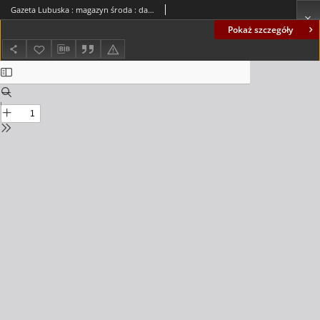
Gazeta Lubuska : magazyn środa : dawniej Zielonogórska-Gorzowska R. XLII [właśc. XLIII], nr 209 (7 września 1994). - Wyd. 1
Pokaż szczegóły