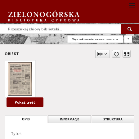
Wyszukiwanie zaawansowane
?
OBIEKT
Pokaż treść
OPIS
INFORMACJE
STRUKTURA
Tytuł: