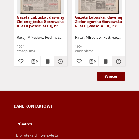
Gazeta Lubuska : dawniej
Gazeta Lubuska : dawniej
Gaz
Zielonogórska-Gorzowska
Zielonogórska-Gorzowska
Zi
R. XLII [właśc. XLIII], nr 14
R. XLII [właśc. XLIII], nr 8
R. 
(18 stycznia 1994). - Wyd.
(11 stycznia 1994). - Wyd.
(4 
1
1
Rataj, Mirosław. Red. nacz.
Rataj, Mirosław. Red. nacz.
Rat
1994
1994
199
czasopisma
czasopisma
cza
Więcej
DANE KONTAKTOWE
Adres
Biblioteka Uniwersytetu