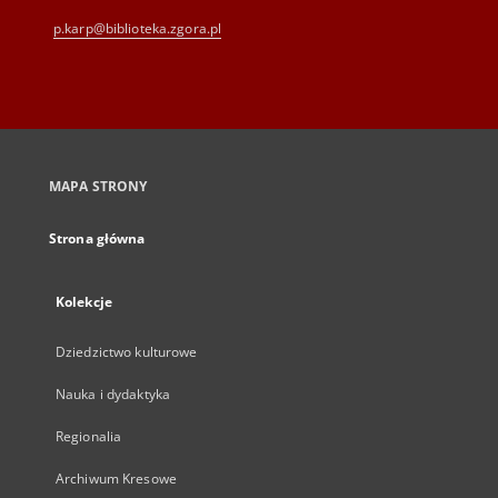
p.karp@biblioteka.zgora.pl
MAPA STRONY
Strona główna
Kolekcje
Dziedzictwo kulturowe
Nauka i dydaktyka
Regionalia
Archiwum Kresowe